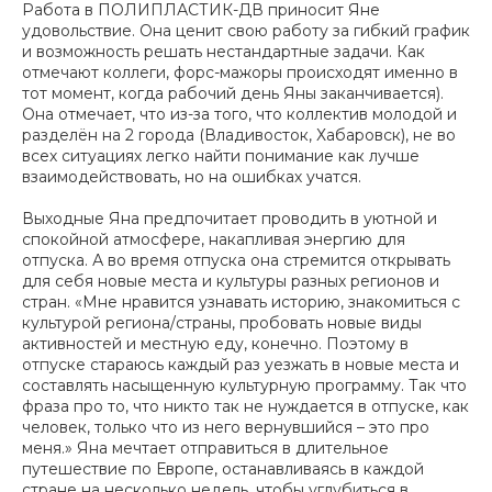
Работа в ПОЛИПЛАСТИК-ДВ приносит Яне
удовольствие. Она ценит свою работу за гибкий график
и возможность решать нестандартные задачи. Как
отмечают коллеги, форс-мажоры происходят именно в
тот момент, когда рабочий день Яны заканчивается)
.
Она отмечает, что из-за того, что коллектив молодой и
разделён на 2 города (Владивосток, Хабаровск), не во
всех ситуациях легко найти понимание как лучше
взаимодействовать, но на ошибках учатся.
Выходные Яна предпочитает проводить в уютной и
спокойной атмосфере, накапливая энергию для
отпуска. А во время отпуска она стремится открывать
для себя новые места и культуры разных регионов и
стран. «
Мне нравится узнавать историю, знакомиться с
культурой региона/страны, пробовать новые виды
активностей и местную еду, конечно. Поэтому в
отпуске стараюсь каждый раз уезжать в новые места и
составлять насыщенную культурную программу. Так что
фраза про то, что никто так не нуждается в отпуске, как
человек, только что из него вернувшийся – это про
меня.»
Яна мечтает отправиться в длительное
путешествие по Европе, останавливаясь в каждой
стране на несколько недель, чтобы углубиться в