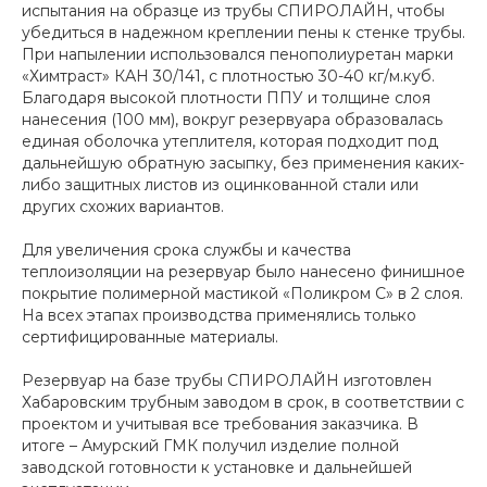
испытания на образце из трубы СПИРОЛАЙН, чтобы
убедиться в надежном креплении пены к стенке трубы.
При напылении использовался пенополиуретан марки
«Химтраст» КАН 30/141, с плотностью 30-40 кг/м.куб.
Благодаря высокой плотности ППУ и толщине слоя
нанесения (100 мм), вокруг резервуара образовалась
единая оболочка утеплителя, которая подходит под
дальнейшую обратную засыпку, без применения каких-
либо защитных листов из оцинкованной стали или
других схожих вариантов.
Для увеличения срока службы и качества
теплоизоляции на резервуар было нанесено финишное
покрытие полимерной мастикой «Поликром С» в 2 слоя.
На всех этапах производства применялись только
сертифицированные материалы.
Резервуар на базе трубы СПИРОЛАЙН изготовлен
Хабаровским трубным заводом в срок, в соответствии с
проектом и учитывая все требования заказчика. В
итоге – Амурский ГМК получил изделие полной
заводской готовности к установке и дальнейшей