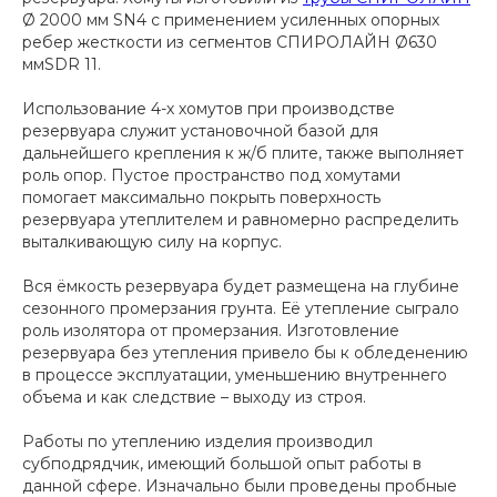
Ø 2000 мм SN4 с применением усиленных опорных
ребер жесткости из сегментов СПИРОЛАЙН Ø630
ммSDR 11.
Использование 4-х хомутов при производстве
резервуара служит установочной базой для
дальнейшего крепления к ж/б плите, также выполняет
роль опор. Пустое пространство под хомутами
помогает максимально покрыть поверхность
резервуара утеплителем и равномерно распределить
выталкивающую силу на корпус.
Вся ёмкость резервуара будет размещена на глубине
сезонного промерзания грунта. Её утепление сыграло
роль изолятора от промерзания. Изготовление
резервуара без утепления привело бы к обледенению
в процессе эксплуатации, уменьшению внутреннего
объема и как следствие – выходу из строя.
Работы по утеплению изделия производил
субподрядчик, имеющий большой опыт работы в
данной сфере. Изначально были проведены пробные