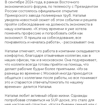
В сентябре 2024 года, в рамках Восточного
экономического форума, по телемосту с Президентом
России состоялось официальное открытие
Приморского завода полимерных труб. Наталья
увидела новостной сюжет об этом событии и решила
пройти собеседование на должность экономиста в
нашу компанию. «К этому времени я уже хотела
поменять профессию и попробовать себя как
экономист. Я пришла на собеседование, все
понравилось и началась работа», - рассказывает она.
Наталья отмечает, что работа в компании складывается
комфортно, благодаря отзывчивым коллегам, как в
наших офисах, так и в московском. Она подчеркивает,
что коллеги всегда готовы прийти на помощь, что
делает рабочие будни более приятными. «Из-за
разницы во времени с Москвой иногда приходится
общаться с коллегами после работы, но все понимают
это и стараются отвечать/помогать по нашему
времени»- делится Наталья.
Наталья любит активный образ жизни. Однажды
попробовав сплавиться на SUP-доске, это стало для
неё настоящей страстью. «Когда бываем семьей или с