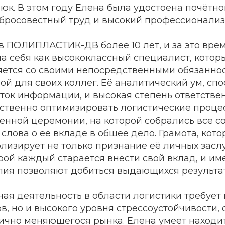
к. В этом году Елена была удостоена почётно
бросовестный труд и высокий профессионализ
в ПОЛИПЛАСТИК-ДВ более 10 лет, и за это вре
а себя как высококлассный специалист, которы
яется со своими непосредственными обязаннос
ой для своих коллег. Её аналитический ум, сп
ток информации, и высокая степень ответстве
ственно оптимизировать логистические процес
енной церемонии, на которой собрались все с
слова о её вкладе в общее дело. Грамота, кот
лизирует не только признание её личных заслуг
рой каждый старается внести свой вклад, и им
лия позволяют добиться выдающихся результат
я деятельность в области логистики требует 
в, но и высокого уровня стрессоустойчивости, 
ично меняющегося рынка. Елена умеет находит