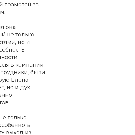
й грамотой за
м.
мя она
й не только
тями, но и
особность
нности
сы в компании.
отрудники, были
орую Елена
, но и дух
енно
ов.
не только
особенно в
ь выход из