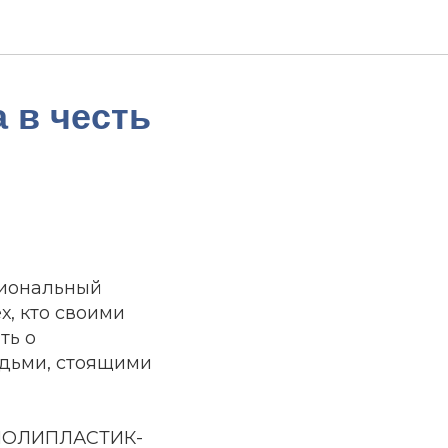
 в честь
сиональный
х, кто своими
ть о
юдьми, стоящими
и ПОЛИПЛАСТИК-