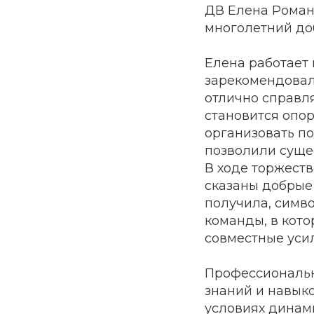
ДВ Елена Романю
многолетний до
Елена работает 
зарекомендовал
отлично справл
становится опор
организовать по
позволили суще
В ходе торжеств
сказаны добрые 
получила, симво
команды, в кото
совместные уси
Профессиональна
знаний и навыко
условиях динам