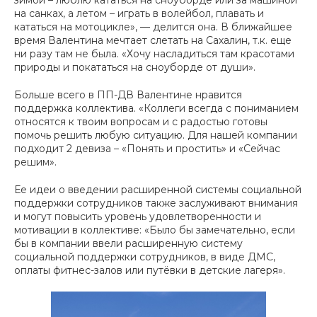
зимой – люблю кататься на сноуборде или за машиной
на санках, а летом – играть в волейбол, плавать и
кататься на мотоцикле», —
делится она. В ближайшее
время Валентина мечтает слетать на Сахалин, т.к. еще
ни разу там не была.
«Хочу насладиться там красотами
природы и покататься на сноуборде от души»
.
Больше всего в ПП-ДВ Валентине нравится
поддержка коллектива. «
Коллеги всегда с пониманием
относятся к твоим вопросам и с радостью готовы
помочь решить любую ситуацию. Для нашей компании
подходит 2 девиза – «Понять и простить» и «Сейчас
решим».
Ее идеи о введении расширенной системы социальной
поддержки сотрудников также заслуживают внимания
и могут повысить уровень удовлетворенности и
мотивации в коллективе:
«Было бы замечательно, если
бы в компании ввели расширенную систему
социальной поддержки сотрудников, в виде ДМС,
оплаты фитнес-залов или путёвки в детские лагеря».