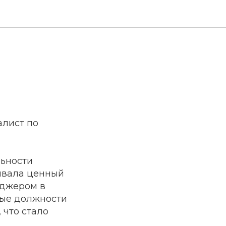
алист по
льности
ивала ценный
еджером в
ные должности
 что стало