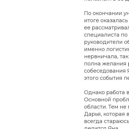
По окончании ун
итоге оказалась
ее рассматрива
специалиста по 
руководители об
именно логистик
нервничала, так
полна желания р
собеседования 
этого события п
Однако работа в
Основной пробл
области. Тем не
Дарья, которая 
всегда стараюсь
делится Яна.