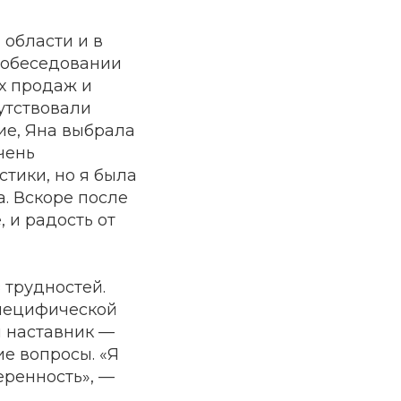
 области и в
 собеседовании
х продаж и
утствовали
ие, Яна выбрала
чень
стики, но я была
. Вскоре после
 и радость от
 трудностей.
специфической
й наставник —
ие вопросы. «Я
еренность», —