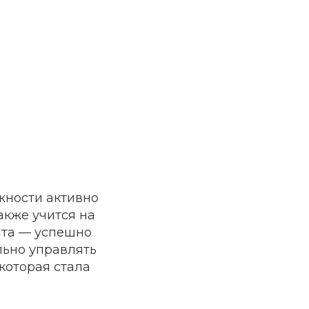
жности активно
также учится на
чта — успешно
льно управлять
которая стала