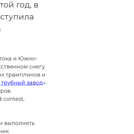
ой год, в
ыступила
а
тока и Южно-
сственном снегу
ых трамплинов и
 трубный завод
»
ров.
 contest,
 и выполнять
ник