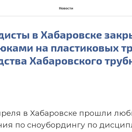
Новости
дисты в Хабаровске закр
рюками на пластиковых т
дства Хабаровского труб
преля в Хабаровске прошли люб
ния по сноубордингу по дисци