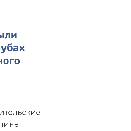
ыли
рубах
ного
ительские
плине