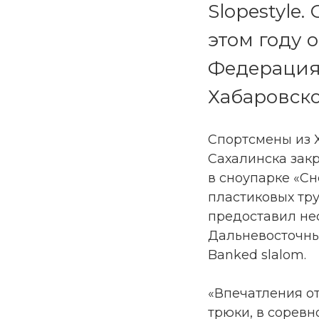
Slopestyle
этом году 
Федерация
Хабаровско
Спортсмены из 
Сахалинска зак
в сноупарке «Сн
пластиковых тр
предоставил нес
Дальневосточные
Banked slalom.
«Впечатления от
трюки, в сорев