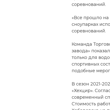
соревнований.
«Все прошло на
сноупарках исп
соревнований.
Команда Торгов
завода» показал
только для вод
спортивных сос
подобные мероп
В сезон 2021-2
«Хехцир». Согла
современный сп
Стоимость рабо