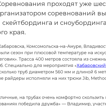
. Соревнования проходят уже шест
организатором соревнований в
 скейтбординга и сноубординг
го края.
Хабаровска, Комсомольска-на-Амуре, Владивос
рыли сезон при плюсовой температуре на иску
еговик». Трасса 400 метров состояла из снежн
уб. Специально для мероприятия «
Хабаровский
колько труб диаметром 560 мм и длиной 6 мет
 райдеры исполняли на них трюки Jib, Method
личные, на трубах очень комфортно скользить
нованиях победила дружба» — Владимир, участ