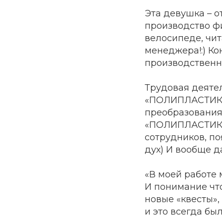
Эта девушка – о
производство фи
велосипеде, чит
менеджера!:) Ко
производственн
Трудовая деятел
«ПОЛИПЛАСТИК-С
преобразования
«ПОЛИПЛАСТИК-ДВ
сотрудников, п
дух) И вообще д
«В моей работе 
И понимание что
новые «квесты»,
и это всегда бы