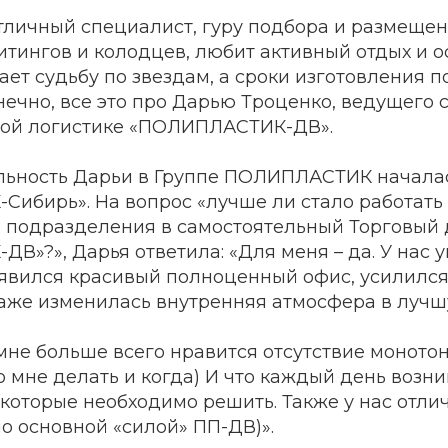
тличный специалист, гуру подбора и размещен
тингов и колодцев, любит активный отдых и о
ает судьбу по звездам, а сроки изготовления п
нечно, все это про Дарью Троценко, ведущего 
ой логистике «ПОЛИПЛАСТИК-ДВ».
ьность Дарьи в Группе ПОЛИПЛАСТИК началась 
ибирь». На вопрос «лучше ли стало работать
 подразделения в самостоятельный Торговый
»?», Дарья ответила: «Для меня – да. У нас 
оявился красивый полноценный офис, усилилс
аже изменилась внутренняя атмосфера в лучшу
мне больше всего нравится отсутствие моното
 мне делать и когда) И что каждый день возни
 которые необходимо решить. Также у нас отли
ло основной «силой» ПП-ДВ)».