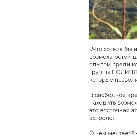
«Что хотела бы 
возможностей д
опытом среди ко
Группы ПОЛИПЛА
которые позвол
В свободное вр
находить возмож
это восточная 
астролог!
О чем мечтает? –