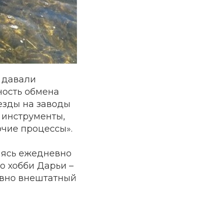
е давали
ность обмена
езды на заводы
 инструменты,
чие процессы».
аясь ежедневно
о хобби Дарьи –
авно внештатный