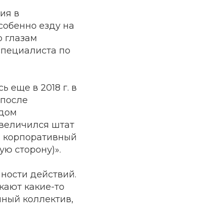
ия в
собенно езду на
о глазам
специалиста по
еще в 2018 г. в
 после
 дом
увеличился штат
я корпоративный
ю сторону)».
нности действий.
кают какие-то
чный коллектив,