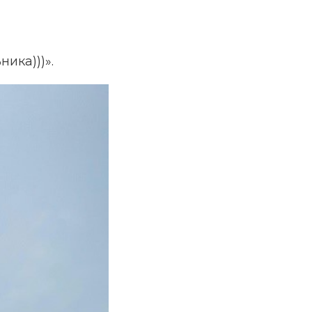
ика)))».