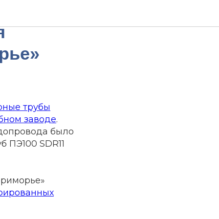
я
орье»
рные трубы
бном заводе
.
одопровода было
уб ПЭ100 SDR11
Приморье»
рированных