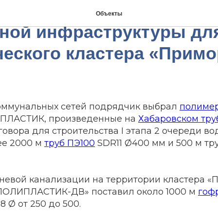
льство транспортной и
Объекты
ной инфраструктуры дл
ческого кластера «Прим
оммунальных сетей подрядчик выбрал
полиме
ПЛАСТИК, произведенные на
Хабаровском тру
оговора для строительства I этапа 2 очереди в
ее 2000 м
труб ПЭ100
SDR11 Ø400 мм и 500 м тр
невой канализации на территории кластера «
ПОЛИПЛАСТИК-ДВ» поставил около 1000 м
гоф
8 Ø от 250 до 500.