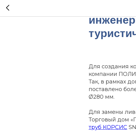
Строите
инженер
туристи
Для создания к
компании ПОЛИ
Так, в рамках д
поставлено бол
Ø280 мм.
Для замены лив
Торговый дом «
труб КОРСИС
SN